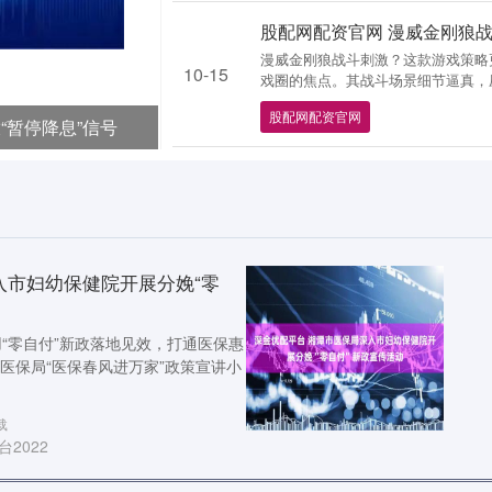
股配网配资官网 漫威金刚狼
漫威金刚狼战斗刺激？这款游戏策略
10-15
戏圈的焦点。其战斗场景细节逼真，压
股配网配资官网
“暂停降息”信号
入市妇幼保健院开展分娩“零
“零自付”新政落地见效，打通医保惠
市医保局“医保春风进万家”政策宣讲小
载
2022