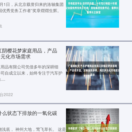
7月1日，从北京载誉归来的洛轴集团
国优秀党务工作者”奖章熠熠生辉。
载
江阴樱花梦家庭用品，产品
多元化市场需求
庭用品有限公司凭借多年的深耕细
公司自成立以来，始终专注于汽车护
..
2022
什么状态下排放的一氧化碳
翔浅底， 神州大地，莺飞草长。 这是