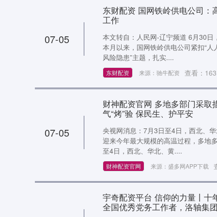
东财配资 国网铁岭供电公司：
工作
07-05
本文转自：人民网-辽宁频道 6月30日
本月以来，国网铁岭供电公司紧扣“人
风险隐患”主题，扎实....
查看：
163
东财配资
来源：驰牛配资
财神配资官网 多地多部门采取
气“烤”验 保民生、护平安
07-05
央视网消息：7月3日至4日，西北、
迎来今年最大规模的高温过程，多地多部
至4日，西北、华北、黄....
财神配资官网
来源：盛多网APP下载
宇奇配资平台 信仰的力量丨十
全国优秀党务工作者，洛轴集