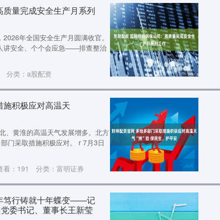
高质量完成安全生产月系列
，2026年全国安全生产月圆满收官。
人讲安全、个个会应急——排查整治
分类：
a股配资
措施积极应对高温天
华北、黄淮的高温天气发展增多。北方
门采取措施积极应对。 r 7月3日
查看：
191
分类：
富明证券
年笃行铸就十年蝶变——记
团党委书记、董事长王新莹