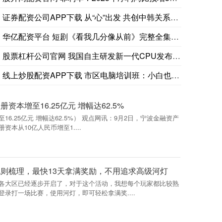
证券配资公司APP下载 从“心”出发 共创中韩关系美好未来（
华亿配资平台 短剧《看我几分像从前》完整全集，心中有爱花自开
股票杠杆公司官网 我国自主研发新一代CPU发布 不依赖任何境
线上炒股配资APP下载 市区电脑培训班：小白也能轻松学电脑，
本增至16.25亿元 增幅达62.5%
6.25亿元 增幅达62.5%） 观点网讯：9月2日，宁波金融资产
本从10亿人民币增至1....
规则梳理，最快13天拿满奖励，不用追求高级河灯
各大区已经逐步开启了，对于这个活动，我想每个玩家都比较熟
录打一场比赛，使用河灯，即可轻松拿满奖....