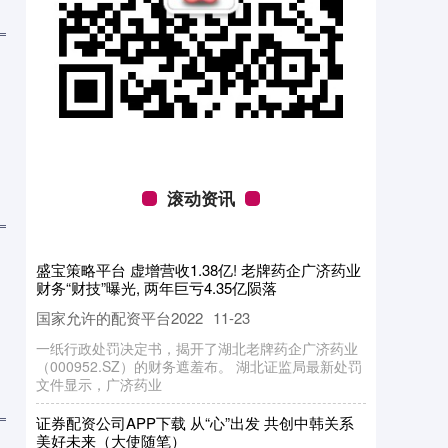
滚动资讯
富源优配 雷军深夜畅聊：小米是被黑最惨的车企
之一；小米16改名17，产品力非常炸裂；国产汽
车都在进步，没必要搞得很难看
a股配资
12-09
9 月 26 日，2025 雷军年度演讲活动结束后，小米集
团董事长、CEO 雷军接受了媒体的采访。 对于网络
上有针对小米
杆多少倍 成龙都夸的“拼命三娘”! 张子