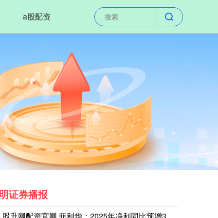
a股配资
明证券播报
市场资讯：亚马逊云科技（AWS）要求工程师减少CPU资源浪
股升网配资官网 菲利华：2025年净利同比预增31.12%-