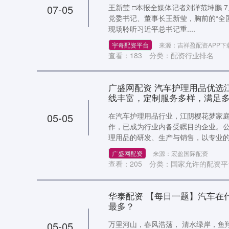
07-05
王新莹 □本报全媒体记者刘洋范坤鹏 
党委书记、董事长王新莹，胸前的“全
现场聆听习近平总书记重....
宇奇配资平台
来源：吉祥盈配资APP下
查看：
183
分类：
配资行业排名
广盛网配资 汽车护理用品优选
线丰富，定制服务多样，满足
05-05
在汽车护理用品行业，江阴樱花梦家
作，已成为行业内备受瞩目的企业。
理用品的研发、生产与销售，以专业的..
广盛网配资
来源：宏盈国际配资
查看：
205
分类：
国家允许的配资平台
华泰配资 【每日一题】汽车在
最多？
05-05
万里河山，春风浩荡， 清水绿岸，鱼