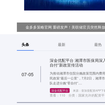
金多多策略官网 重磅发声！美联储官员突然释放
头条
最新
最热
深金优配平台 湘潭市医保局深
自付”新政宣传活动
07-05
为推动湘潭市住院分娩政策范围内费用
民政策“最后一公里”，7月2日，湘潭
队走进分娩“零自付”....
深金优配平台
来源：壹加壹配资APP下
查看：
110
分类：
国家允许的配资平台