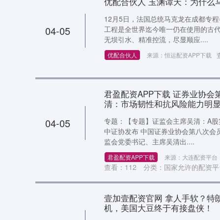
优配合伙人 玉渊谭天：为什么
12月5日，法国总统马克龙在成都专
04-05
工程是全世界迄今唯一仍在使用的古
无坝引水、精准控流，尽显顺应....
优配合伙人
来源：恒运配资APP下载
君盈配资APP下载 证券业协会
清：市场韧性和抗风险能力明
04-05
专题：【专题】证监会主席吴清：A股
中证协发布 中国证券业协会第八次会
监会党委书记、主席吴清出....
君盈配资APP下载
来源：大连配资平台
查看：
112
分类：
国家允许的配资平台
壹加壹配资官网 拿人手软？特
机，美国大豆终于有接盘侠！