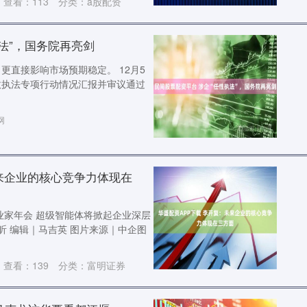
查看：
113
分类：
a股配资
法”，国务院再亮剑
更直接影响市场预期稳定。 12月5
政执法专项行动情况汇报并审议通过
网
未来企业的核心竞争力体现在
业家年会 超级智能体将掀起企业深层
昕 编辑｜马吉英 图片来源｜中企图
查看：
139
分类：
富明证券
股票杠