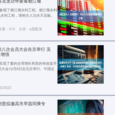
马克龙访华要看都江堰
戏伤痕
程参观了都江堰水利工程。都江堰水利
配资行
代水利工程，堪称古人治水天花板。
提起张
穿透银
弱”的
查看：
210
分类：
a股配资
华利配资A
转股溢价率
第八次会员大会在京举行 吴
配资行业
显增强
本站消息，
130.85
实现了量的合理增长和质的有效提升
14.14%
员大会12月6日在北京举行。中国证
金港赢配资
跟进
2022
国家允许的
来源：赤道
主编 Glo
朗普拟邀高市早苗同乘专
拨款中断的