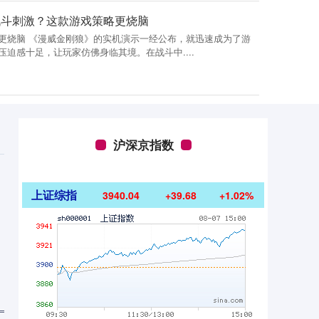
战斗刺激？这款游戏策略更烧脑
更烧脑 《漫威金刚狼》的实机演示一经公布，就迅速成为了游
迫感十足，让玩家仿佛身临其境。在战斗中....
沪深京指数
上证综指
3940.04
+39.68
+1.02%