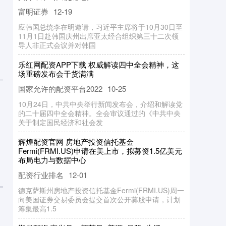
是演员最硬底气
业排名
12-26
子枫，多数人会先想起《唐人街探案》里那
幕的诡异微笑。 文戏封神的她，曾因“柔柔
外形，被质疑能否扛住
PP下载 6月20日博23转债下跌0.
14.14%
排名
10-21
6月20日博23转债收盘下跌0.25%
元/张，成交额5639.78万元，转股溢价
平台 白宫开启裁员模式，多机
配资平台2022
12-13
财经 #白宫开启裁员模式# 新浪
bal丨其他机构则“正在积极考虑是
情况