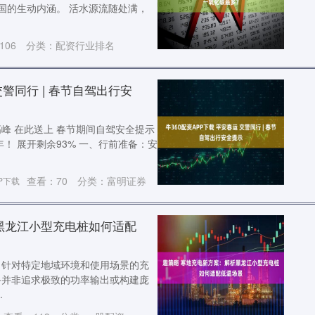
中国的生动内涵。 活水源流随处满，
106
分类：
配资行业排名
交警同行 | 春节自驾出行安
高峰 在此送上 春节期间自驾安全提示
！ 展开剩余93% 一、行前准备：安
查看：
70
分类：
富明证券
P下载
黑龙江小型充电桩如何适配
，针对特定地域环境和使用场景的充
备并非追求极致的功率输出或构建庞
.