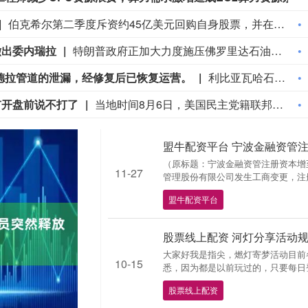
伯克希尔第二季度斥资约45亿美元回购自身股票，并在期内买入近200亿美元股票，显示首席执行官阿贝尔正将公司庞大的现金储备更多投入市场。 伯克希尔第一季度开始回购股票，为一年多来的首次。阿贝尔今年早些时候表示，公司重新启动回购，是因为管理层认为股票的“内在价值”高于其市场价格。 CFRA Research分析师Cathy Seifert表示：“投资者会受到回购举措的鼓舞。这也是Greg接掌公司并彰显其主导地位的一种方式。” 此次股票回购为股东带来了自2021年以来规模最大的季度资本回报。伯克希尔第二季度现金储备降至3655亿美元，低于前一季度的约3970亿美元。
撤出委内瑞拉
特朗普政府正加大力度施压佛罗里达石油大亨、共和党捐赠人哈里·萨金特三世，要求其从委内瑞拉撤资。美国财政部周五冻结了萨金特旗下一家离岸公司的资产，该公司参与委内瑞拉石油开采业务。消息人士称，与此同时，财政部出具许可文件，准许他处置退出该企业的相关权益。美国财政部外国资产控制办公室对萨金特的蓝浪地产有限公司实施处罚，该公司目前按遭制裁状态开展业务。
德拉管道的泄漏，经修复后已恢复运营。
利比亚瓦哈石油公司称已控制扎库特-锡德拉管道的泄漏，经修复后已恢复运营。
市开盘前说不打了
当地时间8月6日，美国民主党籍联邦参议员克里斯·墨菲表示，总统特朗普通常会在周日晚上或周一早上，也就是股市开盘前，宣布美伊战事即将结束。但战火已持续了六个月。（澎湃）
盟牛配资平台 宁波金融资管注册资
（原标题：宁波金融资管注册资本增至1
11-27
管理股份有限公司发生工商变更，注册资
盟牛配资平台
股票线上配资 河灯分享活动
大家好我是指尖，燃灯寄梦活动目前
10-15
悉，因为都是以前玩过的，只要每日登
股票线上配资